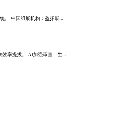
 中国组展机构：盈拓展...
提拔。 AI加强审查：生...