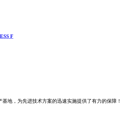
ESS F
产基地，为先进技术方案的迅速实施提供了有力的保障！