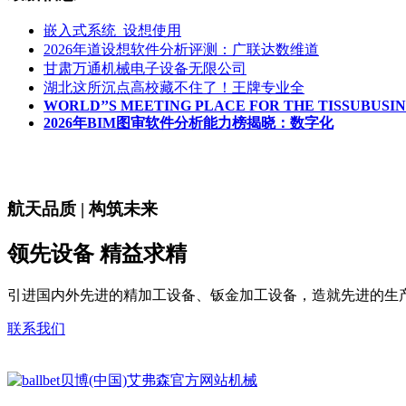
嵌入式系统_设想使用
2026年道设想软件分析评测：广联达数维道
甘肃万通机械电子设备无限公司
湖北这所沉点高校藏不住了！王牌专业全
WORLD’’S MEETING PLACE FOR THE TISSUBUSIN
2026年BIM图审软件分析能力榜揭晓：数字化
航天品质 | 构筑未来
领先设备 精益求精
引进国内外先进的精加工设备、钣金加工设备，造就先进的生
联系我们