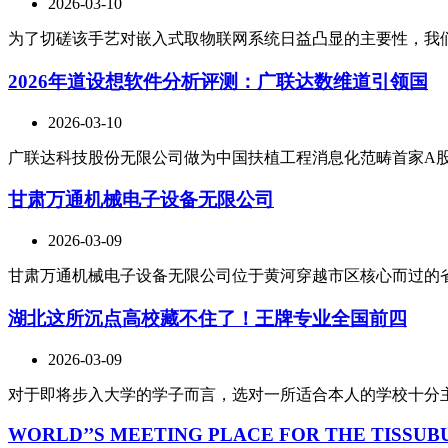
2026-03-10
为了切磋该手艺对嵌入式取物联网系统日益凸显的主要性，我们专访
2026年道设想软件分析评测：广联达数维道引领国
2026-03-10
广联达科技股份无限公司做为中国扶植工程消息化范畴首家A股
甘肃万通机械电子设备无限公司
2026-03-09
甘肃万通机械电子设备无限公司位于黄河穿越市区核心而过的省
湖北这所沉点高校藏不住了！王牌专业全国前四
2026-03-09
对于即将步入大学的学子而言，选对一所适合本人的学校十分主
WORLD’’S MEETING PLACE FOR THE TISSUB