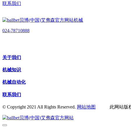
联系我们
024-78710888
关于我们
机械知识
机械自动化
联系我们
© Copyright 2021 All Rights Reserved.
网站地图
此网站版权归辽宁