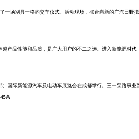
了一场别具一格的交车仪式。活动现场，40台崭新的广汽日野搅拌
越产品性能和品质，是广大用户的不二之选。进入新能源时代，星
）国际新能源汽车及电动车展览会在成都举行。三一泵路事业部联
645
条