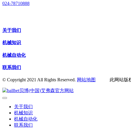
024-78710888
关于我们
机械知识
机械自动化
联系我们
© Copyright 2021 All Rights Reserved.
网站地图
此网站版权归辽宁
关于我们
机械知识
机械自动化
联系我们