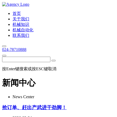
首页
关于我们
机械知识
机械自动化
联系我们
024-78710888
按Enter键搜索或按ESC键取消
新闻中心
News Center
抢订单、赶出产武进干劲脚！