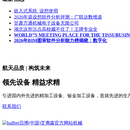
嵌入式系统_设想使用
2026年道设想软件分析评测：广联达数维道
甘肃万通机械电子设备无限公司
湖北这所沉点高校藏不住了！王牌专业全
WORLD’’S MEETING PLACE FOR THE TISSUBUSIN
2026年BIM图审软件分析能力榜揭晓：数字化
航天品质 | 构筑未来
领先设备 精益求精
引进国内外先进的精加工设备、钣金加工设备，造就先进的生
联系我们