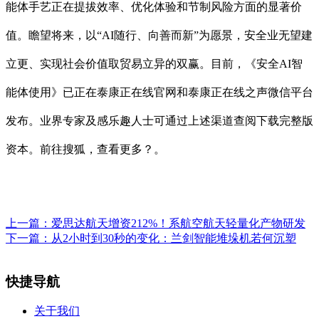
能体手艺正在提拔效率、优化体验和节制风险方面的显著价
值。瞻望将来，以“AI随行、向善而新”为愿景，安全业无望建
立更、实现社会价值取贸易立异的双赢。目前，《安全AI智
能体使用》已正在泰康正在线官网和泰康正在线之声微信平台
发布。业界专家及感乐趣人士可通过上述渠道查阅下载完整版
资本。前往搜狐，查看更多？。
上一篇：
爱思达航天增资212%！系航空航天轻量化产物研发
下一篇：
从2小时到30秒的变化：兰剑智能堆垛机若何沉塑
快捷导航
关于我们