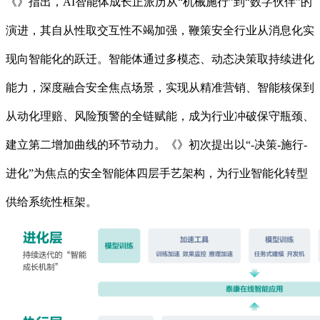
《》指出，AI智能体成长正派历从“机械施行”到“数字伙伴”的
演进，其自从性取交互性不竭加强，鞭策安全行业从消息化实
现向智能化的跃迁。智能体通过多模态、动态决策取持续进化
能力，深度融合安全焦点场景，实现从精准营销、智能核保到
从动化理赔、风险预警的全链赋能，成为行业冲破保守瓶颈、
建立第二增加曲线的环节动力。《》初次提出以“-决策-施行-
进化”为焦点的安全智能体四层手艺架构，为行业智能化转型
供给系统性框架。