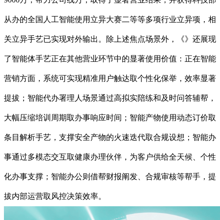
从办的全国人工智能使用立异大赛二等等多项行业立异项，相
关立异手艺已实现对外输出。除上述焦点场景外，《》还展现
了智能体手艺正在其他营业环节中的显著使用价值：正在智能
营销方面，系统可实现精准用户触达取个性化保举，效率显著
提拔；智能代办署理人场景通过高拟实陪练和及时问答辅帮，
大幅压缩培训周期取办事响应时间；智能产物使用动态订价取
条目解析手艺，支撑安全产物的火速迭代取合规设想；智能办
事通过多模态交互取健康办理伙伴，为客户供给全天候、个性
化办事支撑；智能办公则借帮财报阐发、合规审核等帮手，提
拔内部运营取风控决策效率。