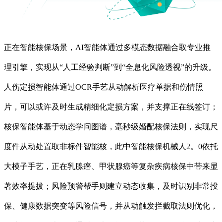
正在智能核保场景，AI智能体通过多模态数据融合取专业推
理引擎，实现从“人工经验判断”到“全息化风险透视”的升级。
人伤定损智能体通过OCR手艺从动解析医疗单据和伤情照
片，可以或许及时生成精细化定损方案，并支撑正在线签订；
核保智能体基于动态学问图谱，毫秒级婚配核保法则，实现尺
度件从动处置取非标件智能核，此中智能核保机械人2。0依托
大模子手艺，正在乳腺癌、甲状腺癌等复杂疾病核保中带来显
著效率提拔；风险预警帮手则建立动态收集，及时识别非常投
保、健康数据突变等风险信号，并从动触发拦截取法则优化，