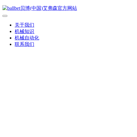
关于我们
机械知识
机械自动化
联系我们