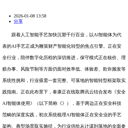
2026-01-08 13:58
分享
跟着人工智能手艺加快沉塑千行百业，以AI智能体为代
表的AI手艺正成为鞭策财产智能化转型的焦点引擎。正在安
全行业，陪伴数字化历程的深切推进，保守模式正在核价、理
赔办事、风险节制等方面仍面对效率低、体验差、欺诈频发等
系统性挑和，行业亟需一套完整、可落地的智能转型框架取实
践指南。正在此布景下，泰康正在线取腾讯云结合发布《安全
AI智能体使用》（以下简称《》），基于两边正在安全科技
范畴的深度实践，初次系统梳理AI智能体正在安全业的手艺
架构、典型场景取实施径，为行业供给从计谋到落地的全面参