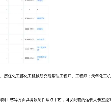
师。历任化工部化工机械研究院帮理工程师、工程师；天华化工
制工艺等方面具备软硬件焦点手艺，研发配套的运载火箭整流罩