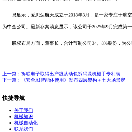
息显示，爱思达航天成立于2018年3月，是一家专注于航空航
为中金公司。最新存案消息显示，该公司于2025年9月完成第
股权布局方面，董事长，合计节制公司34。8%股份，为公
上一篇：
拆联电子取得出产线从动包拆码垛机械手专利满
下一篇：
《安全AI智能体使用》发布四层架构＋七大场景定
快捷导航
关于我们
机械知识
机械自动化
联系我们