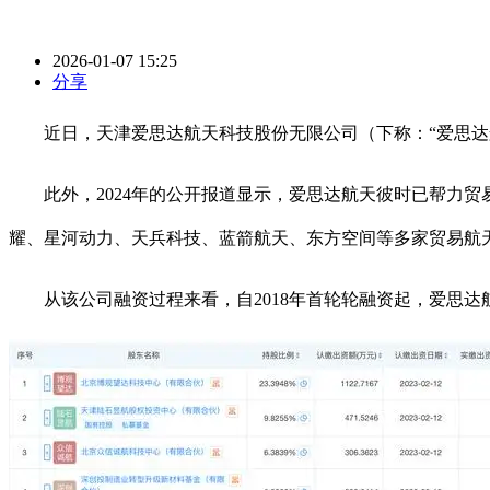
2026-01-07 15:25
分享
近日，天津爱思达航天科技股份无限公司（下称：“爱思达航天
此外，2024年的公开报道显示，爱思达航天彼时已帮力贸易
耀、星河动力、天兵科技、蓝箭航天、东方空间等多家贸易航
从该公司融资过程来看，自2018年首轮轮融资起，爱思达