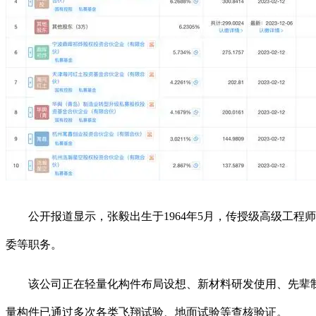
公开报道显示，张毅出生于1964年5月，传授级高级工程
委等职务。
该公司正在轻量化构件布局设想、新材料研发使用、先辈制
量构件已通过多次各类飞翔试验、地面试验等查核验证。