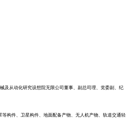
机械及从动化研究设想院无限公司董事、副总司理、党委副、纪
等构件、卫星构件、地面配备产物、无人机产物、轨道交通轻