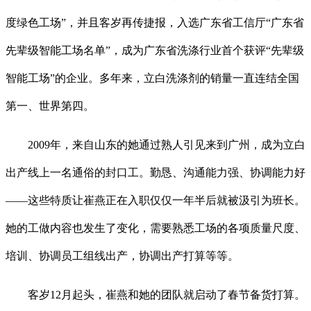
度绿色工场”，并且客岁再传捷报，入选广东省工信厅“广东省
先辈级智能工场名单”，成为广东省洗涤行业首个获评“先辈级
智能工场”的企业。多年来，立白洗涤剂的销量一直连结全国
第一、世界第四。
2009年，来自山东的她通过熟人引见来到广州，成为立白
出产线上一名通俗的封口工。勤恳、沟通能力强、协调能力好
——这些特质让崔燕正在入职仅仅一年半后就被汲引为班长。
她的工做内容也发生了变化，需要熟悉工场的各项质量尺度、
培训、协调员工组线出产，协调出产打算等等。
客岁12月起头，崔燕和她的团队就启动了春节备货打算。