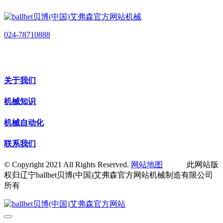
024-78710888
关于我们
机械知识
机械自动化
联系我们
© Copyright 2021 All Rights Reserved.
网站地图
此网站版
权归辽宁ballbet贝博(中国)艾弗森官方网站机械制造有限公司
所有