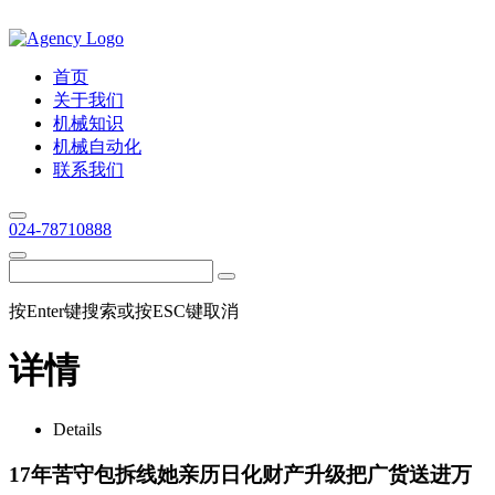
首页
关于我们
机械知识
机械自动化
联系我们
024-78710888
按Enter键搜索或按ESC键取消
详情
Details
17年苦守包拆线她亲历日化财产升级把广货送进万