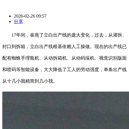
2026-02-26 09:57
分享
17年间，崔燕了立白出产线的庞大变化，过去，从灌拆、
封口到拆箱，立白出产线根基依赖人工操做。现在的出产线已
配有蜘蛛手理瓶机、从动拆箱机、从动码垛机、视觉识别版面
和喷码等智能设备，大大降低了工人的劳动强度，单条出产线
从十几小我精简到几小我。