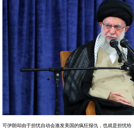
可伊朗却由于担忧自动会激发美国的疯狂报仇，也就是担忧给