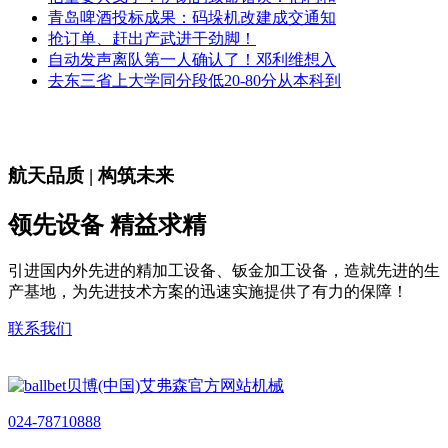
青岛啤酒投标成果：码垛机改建成交通知
抢订单、赶出产武进干劲脚！
自动发声离队第一人确认了！邓利维想入
去东三省上大学同分段低20-80分从本科到
航天品质 | 构筑未来
领先设备 精益求精
引进国内外先进的精加工设备、钣金加工设备，造就先进的生
产基地，为先进技术方案的迅速实施提供了有力的保障！
联系我们
024-78710888