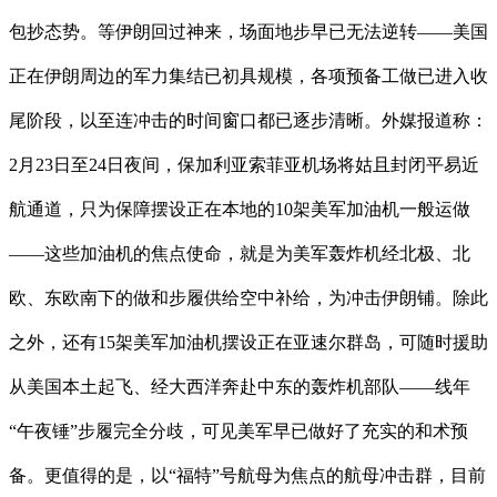
包抄态势。等伊朗回过神来，场面地步早已无法逆转——美国
正在伊朗周边的军力集结已初具规模，各项预备工做已进入收
尾阶段，以至连冲击的时间窗口都已逐步清晰。外媒报道称：
2月23日至24日夜间，保加利亚索菲亚机场将姑且封闭平易近
航通道，只为保障摆设正在本地的10架美军加油机一般运做
——这些加油机的焦点使命，就是为美军轰炸机经北极、北
欧、东欧南下的做和步履供给空中补给，为冲击伊朗铺。除此
之外，还有15架美军加油机摆设正在亚速尔群岛，可随时援助
从美国本土起飞、经大西洋奔赴中东的轰炸机部队——线年
“午夜锤”步履完全分歧，可见美军早已做好了充实的和术预
备。更值得的是，以“福特”号航母为焦点的航母冲击群，目前