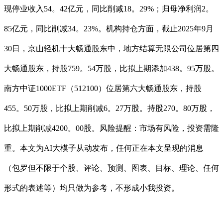
现停业收入54。42亿元，同比削减18。29%；归母净利润2。
85亿元，同比削减34。23%。机构持仓方面，截止2025年9月
30日，京山轻机十大畅通股东中，地方结算无限公司位居第四
大畅通股东，持股759。54万股，比拟上期添加438。95万股。
南方中证1000ETF（512100）位居第六大畅通股东，持股
455。50万股，比拟上期削减6。27万股。持股270。80万股，
比拟上期削减4200。00股。风险提醒：市场有风险，投资需隆
重。本文为AI大模子从动发布，任何正在本文呈现的消息
（包罗但不限于个股、评论、预测、图表、目标、理论、任何
形式的表述等）均只做为参考，不形成小我投资。