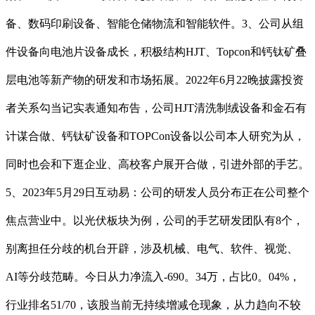
备、数码印刷设备、智能仓储物流和智能软件。3、公司从组
件设备向电池片设备成长，积极结构HJT、Topcon和钙钛矿叠
层电池等新产物的研发和市场拓展。2022年6月22晚披露投资
者关系勾当记实表通知布告，公司HJT清洗制绒设备和金石有
计谋合做、钙钛矿设备和TOPCon设备以公司本人研究为从，
同时也会和下逛企业、高校客户展开合做，引进外部的手艺。
5、2023年5月29日互动易：公司的研发人员分布正在公司整个
焦点营业中。以光伏板块为例，公司的手艺研发团队有8个，
别离担任分歧的机台开辟，涉及机械、电气、软件、视觉、
AI等分歧范畴。今日从力净流入-690。34万，占比0。04%，
行业排名51/70，该股当前无持续增减仓现象，从力趋向不较