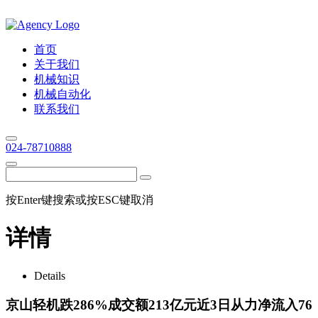
首页
关于我们
机械知识
机械自动化
联系我们
024-78710888
按Enter键搜索或按ESC键取消
详情
Details
京山轻机跌286%成交额213亿元近3日从力净流入76