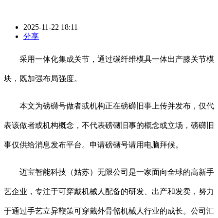
2025-11-22 18:11
分享
采用一体化集成关节，通过碳纤维模具一体出产膝关节模
块，既加强布局强度。
本文为磅礴号做者或机构正在磅礴旧事上传并发布，仅代
表该做者或机构概念，不代表磅礴旧事的概念或立场，磅礴旧
事仅供给消息发布平台。申请磅礴号请用电脑拜候。
迈宝智能科技（姑苏）无限公司是一家面向全球的高新手
艺企业，专注于可穿戴机械人配备的研发、出产和发卖，努力
于通过手艺立异鞭策可穿戴外骨骼机械人行业的成长。公司汇