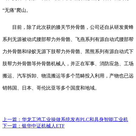
“无痛”爬山。
目前，除了此次获的膝关节外骨骼，公司还自从研发黄蜂
系列无源被动式腰部帮力外骨骼、飞燕系列有源自动式腰部帮
力外骨骼和绿蚁无源下肢帮力外骨骼、黑熊系列有源自动式下
肢帮力外骨骼等外骨骼机械人，并正在军事、消防应急、工场
搬运、汽车拆卸、物流搬运等多个范畴投入利用，产物也已远
销韩国、日本、哥伦比亚等多个国度和地域。
上一篇：
华龙工鸿工业操做系统发布PLC和具身智能工业机
下一篇：
银华中证机械人ETF