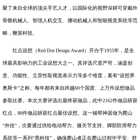
聚了来自全球的顶尖手艺人才，以国际化的视野深耕可穿戴外
骨骼机械人、智强人机交互、挪动机械人和智能视觉系统等范
畴，鞭策科技。
红点设想（Red Dot Design Award）开办于1955年，是全
球最具影响力的工业设想大之一。其评选尺度严苛，涵盖创
意、功能性、立异性取视觉表示力等多个维度，素有“设想界
奥斯卡”之称。每年都有来自跨越60个国度、上万件设想做品
参取比赛。本次大赛评选出最终获做品，此中2162件做品斩获
红点，88件做品斩获红点最佳设想。这一辅帮神器做为爬山
“外挂”，次要通过供给电动帮力、膝关节支持、脚部防滑帮力
系统等一系列“黑科技”，确保爬山者正在爬山过程中平安、舒