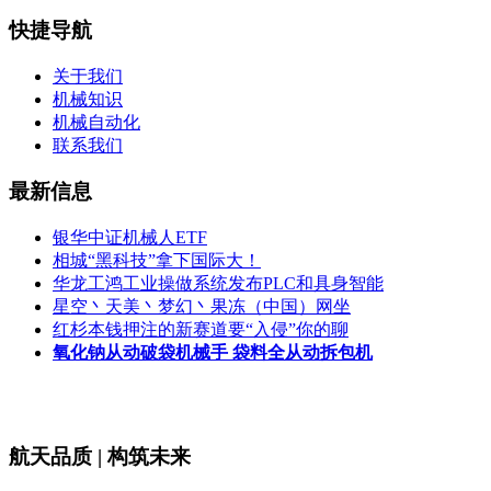
快捷导航
关于我们
机械知识
机械自动化
联系我们
最新信息
银华中证机械人ETF
相城“黑科技”拿下国际大！
华龙工鸿工业操做系统发布PLC和具身智能
星空丶天美丶梦幻丶果冻（中国）网坐
红杉本钱押注的新赛道要“入侵”你的聊
氧化钠从动破袋机械手 袋料全从动拆包机
航天品质 | 构筑未来