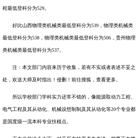
程最低登科分为529。
好比山西物理类机械类最低登科分为539，物理类机械类
最低登科分为538，物理类机械类最低登科分为506，贵州物理
类机械类最低登科分为537。
注：本文部门内容来历于收集，若有不实或者表述不妥之
处，欢送大师及时指出！侵删！前往搜狐，查看更多。
所以学校部门学科实力还常不错的，像能源取动力工程、
电气工程及其从动化、机械设想制制及其从动化等20个专业都
是国度级一流本科专业扶植点。