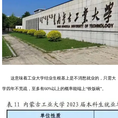
这意味着工业大学结业生根基上是不消愁就业的，只需大
学四年不荒疏，至多有60%以上的概率能端上“铁饭碗”。