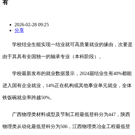
有
2026-02-28 09:25
分享
学校结业生能实现一结业就可高质量就业的缘由，次要是
由于其具有全国独一的轴承专业（本科阶段）。
学校最新发布的就业数据显示，2024届结业生有40%都能
进入国有企业就业，14%正在机构或其他事业单元就业，全体
铁饭碗就业率跨越50%。
广西物理类材料成型及节制工程最低登科分为447，陕西
物理类从动化最低登科分为506，江西物理类冶金工程最低登