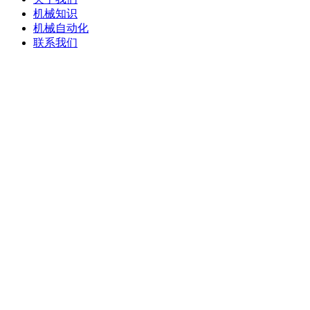
机械知识
机械自动化
联系我们