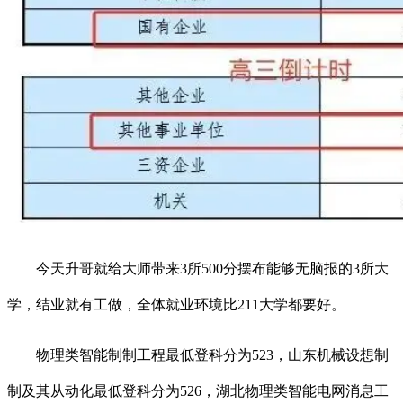
今天升哥就给大师带来3所500分摆布能够无脑报的3所大
学，结业就有工做，全体就业环境比211大学都要好。
物理类智能制制工程最低登科分为523，山东机械设想制
制及其从动化最低登科分为526，湖北物理类智能电网消息工