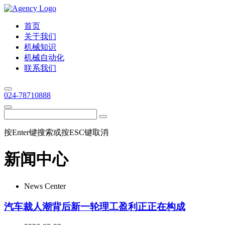
首页
关于我们
机械知识
机械自动化
联系我们
024-78710888
按Enter键搜索或按ESC键取消
新闻中心
News Center
汽车裁人潮背后新一轮理工盈利正正在构成