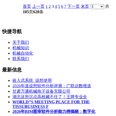
首页
上一页
1
2
3
4
5
6
7
下一页
末页
共
105
页
628
条
快捷导航
关于我们
机械知识
机械自动化
联系我们
最新信息
嵌入式系统_设想使用
2026年道设想软件分析评测：广联达数维道
甘肃万通机械电子设备无限公司
湖北这所沉点高校藏不住了！王牌专业全
WORLD’’S MEETING PLACE FOR THE
TISSUBUSINESS F
2026年BIM图审软件分析能力榜揭晓：数字化