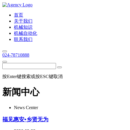
首页
关于我们
机械知识
机械自动化
联系我们
024-78710888
按Enter键搜索或按ESC键取消
新闻中心
News Center
福见惠安•乡贤无为