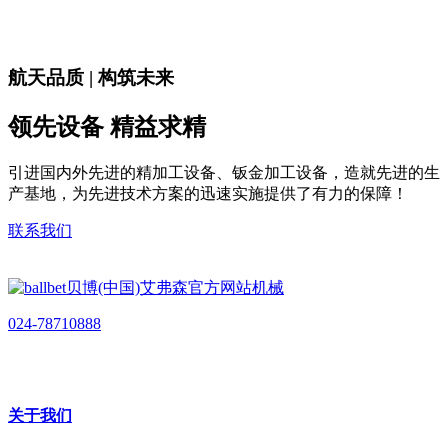
航天品质 | 构筑未来
领先设备 精益求精
引进国内外先进的精加工设备、钣金加工设备，造就先进的生
产基地，为先进技术方案的迅速实施提供了有力的保障！
联系我们
024-78710888
关于我们