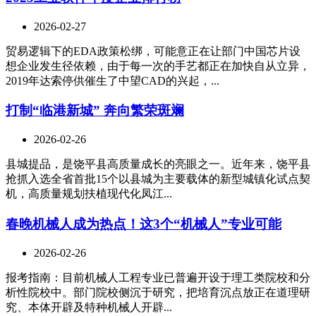
2026-02-27
贸易逻辑下的EDA政策松绑，可能意正在让部门中国芯片设
想企业发生径依赖，由于每一次的手艺都正在加快自从立异，
2019年达索停供催生了中望CAD的兴起，...
打制“临港新城” 奔向繁荣斑斓
2026-02-26
县城提品，是饶平县高质量成长的亮眼之一。近年来，饶平县
抢抓入选全省首批15个以县城为主要载体的新型城镇化试点契
机，高质量规划扶植现代化凤江...
春晚机械人成为热点！这3个“机械人”专业可能
2026-02-26
报考指南：目前机械人工程专业已普遍开设于理工类院校和分
析性院校中。部门院校侧沉于研究，把培育沉点放正在道理研
究、本体开辟及特种机械人开辟...