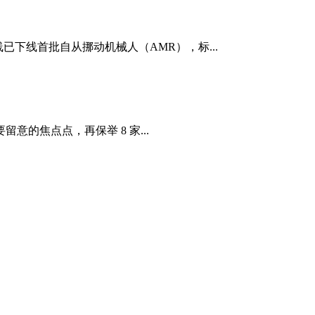
产线已下线首批自从挪动机械人（AMR），标...
的焦点点，再保举 8 家...