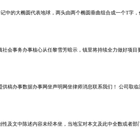
标记中的大椭圆代表地球，两头由两个椭圆垂曲组合成一个T字，代
社会事务办事核心从任黎雪芳暗示，镇里将持续全力做好项目要素
供稿办事数据办事网坐声明网坐律师消息联系我们！ 公司取临沂
性及文中陈述内容未经本坐，当地宝对本文及此中全数或者部门内